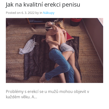
Jak na kvalitní erekci penisu
Posted on
6. 3. 2022
by
in
Nákupy
Problémy s erekcí se u mužů mohou objevit v
každém věku. A…