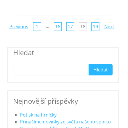
Page
…
Previous
1
16
17
18
19
Next
navigation
Hledat
Hledat
Nejnovější příspěvky
Potisk na hrníčky
Přinášíme novinky ze světa našeho sportu