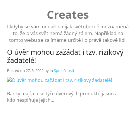
Skip
to
Creates
content
I kdyby se vám nedařilo nijak světoborně, neznamená
to, že o vás svět nemá žádný zájem. Například na
tomto webu se zajímáme určitě i o právě takové lidi.
O úvěr mohou zažádat i tzv. rizikový
žadatelé!
Posted on
27. 5. 2022
by
in
Společnosti
Banky mají, co se týče úvěrových produktů jasno a
kdo nesplňuje jejich…