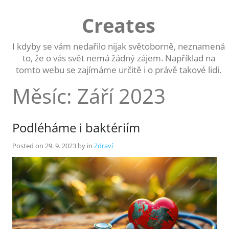
Skip
to
Creates
content
I kdyby se vám nedařilo nijak světoborně, neznamená
to, že o vás svět nemá žádný zájem. Například na
tomto webu se zajímáme určitě i o právě takové lidi.
Měsíc:
Září 2023
Podléháme i baktériím
Posted on
29. 9. 2023
by
in
Zdraví