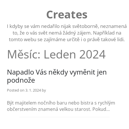
Skip
to
Creates
content
I kdyby se vám nedařilo nijak světoborně, neznamená
to, že o vás svět nemá žádný zájem. Například na
tomto webu se zajímáme určitě i o právě takové lidi.
Měsíc:
Leden 2024
Napadlo Vás někdy vyměnit jen
podnože
Posted on
3. 1. 2024
by
Být majitelem nočního baru nebo bistra s rychlým
občerstvením znamená velkou starost. Pokud…