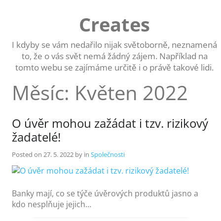
Skip
to
Creates
content
I kdyby se vám nedařilo nijak světoborně, neznamená
to, že o vás svět nemá žádný zájem. Například na
tomto webu se zajímáme určitě i o právě takové lidi.
Měsíc:
Květen 2022
O úvěr mohou zažádat i tzv. rizikový
žadatelé!
Posted on
27. 5. 2022
by
in
Společnosti
Banky mají, co se týče úvěrových produktů jasno a
kdo nesplňuje jejich…