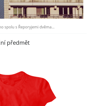
peno spolu s Řeporyjemi dvěma…
ční předmět