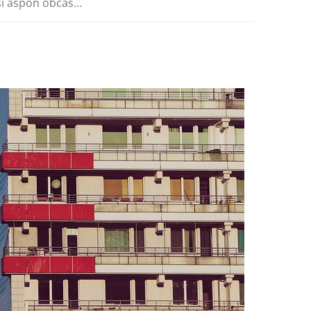
 si aspoň občas…