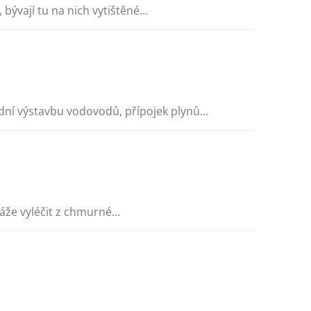
 bývají tu na nich vytištěné…
ní výstavbu vodovodů, přípojek plynů…
káže vyléčit z chmurné…