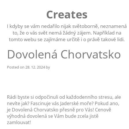
Skip
to
Creates
content
I kdyby se vám nedařilo nijak světoborně, neznamená
to, že o vás svět nemá žádný zájem. Například na
tomto webu se zajímáme určitě i o právě takové lidi.
Dovolená Chorvatsko
Posted on
28. 12. 2024
by
Rádi byste si odpočinuli od každodenního stresu, ale
nevíte jak? Fascinuje vás Jaderské moře? Pokud ano,
je Dovolená Chorvatsko přesně pro Vás! Cenově
výhodná dovolená se Vám bude zcela jistě
zamlouvat!