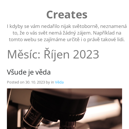
Skip
to
Creates
content
I kdyby se vám nedařilo nijak světoborně, neznamená
to, že o vás svět nemá žádný zájem. Například na
tomto webu se zajímáme určitě i o právě takové lidi.
Měsíc:
Říjen 2023
Všude je věda
Posted on
30. 10. 2023
by
in
Věda