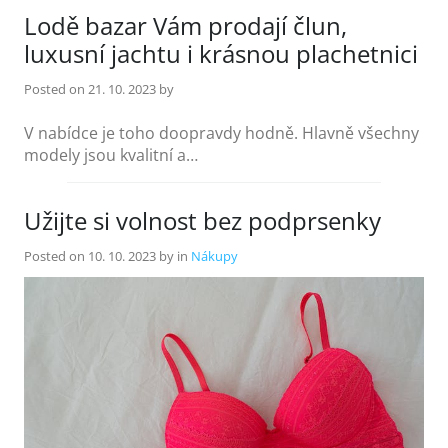
Lodě bazar Vám prodají člun,
luxusní jachtu i krásnou plachetnici
Posted on
21. 10. 2023
by
V nabídce je toho doopravdy hodně. Hlavně všechny
modely jsou kvalitní a…
Užijte si volnost bez podprsenky
Posted on
10. 10. 2023
by
in
Nákupy