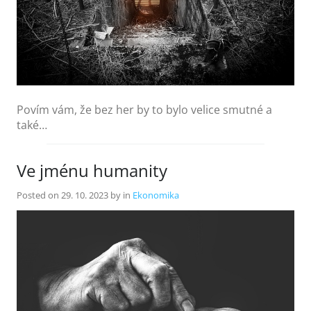
Povím vám, že bez her by to bylo velice smutné a
také…
Ve jménu humanity
Posted on
29. 10. 2023
by
in
Ekonomika