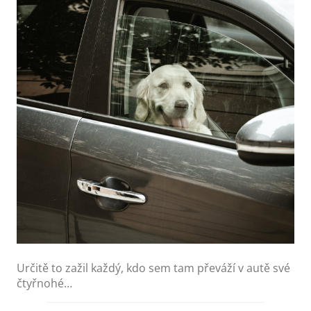
Určitě to zažil každý, kdo sem tam převáží v autě své
čtyřnohé…