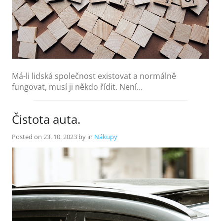
Má-li lidská společnost existovat a normálně
fungovat, musí ji někdo řídit. Není…
Čistota auta.
Posted on
23. 10. 2023
by
in
Nákupy