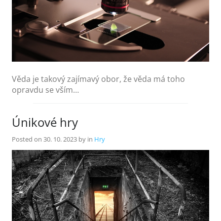
Věda je takový zajímavý obor, že věda má toho
opravdu se vším…
Únikové hry
Posted on
30. 10. 2023
by
in
Hry