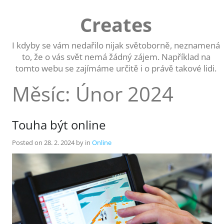
Skip
to
Creates
content
I kdyby se vám nedařilo nijak světoborně, neznamená
to, že o vás svět nemá žádný zájem. Například na
tomto webu se zajímáme určitě i o právě takové lidi.
Měsíc:
Únor 2024
Touha být online
Posted on
28. 2. 2024
by
in
Online