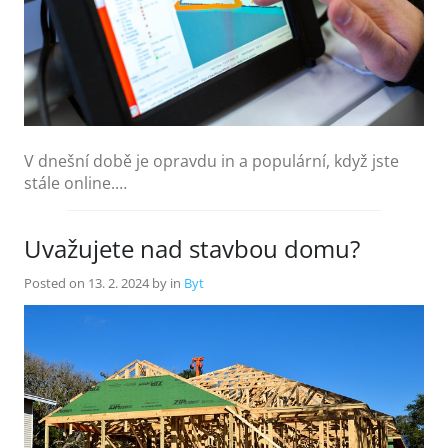
V dnešní době je opravdu in a populární, když jste
stále online.…
Uvažujete nad stavbou domu?
Posted on
13. 2. 2024
by
in
Byt