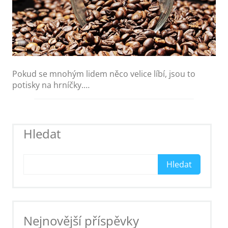
Pokud se mnohým lidem něco velice líbí, jsou to
potisky na hrníčky.…
Hledat
Hledat
Nejnovější příspěvky