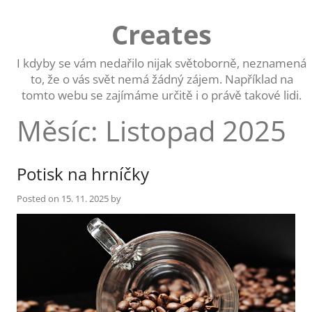
Skip
to
Creates
content
I kdyby se vám nedařilo nijak světoborně, neznamená
to, že o vás svět nemá žádný zájem. Například na
tomto webu se zajímáme určitě i o právě takové lidi.
Měsíc:
Listopad 2025
Potisk na hrníčky
Posted on
15. 11. 2025
by