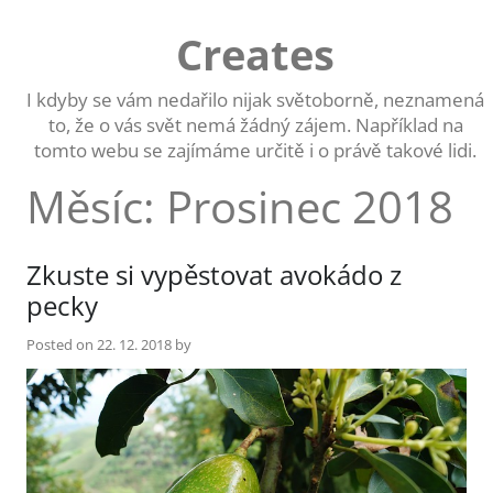
Skip
to
Creates
content
I kdyby se vám nedařilo nijak světoborně, neznamená
to, že o vás svět nemá žádný zájem. Například na
tomto webu se zajímáme určitě i o právě takové lidi.
Měsíc:
Prosinec 2018
Zkuste si vypěstovat avokádo z
pecky
Posted on
22. 12. 2018
by