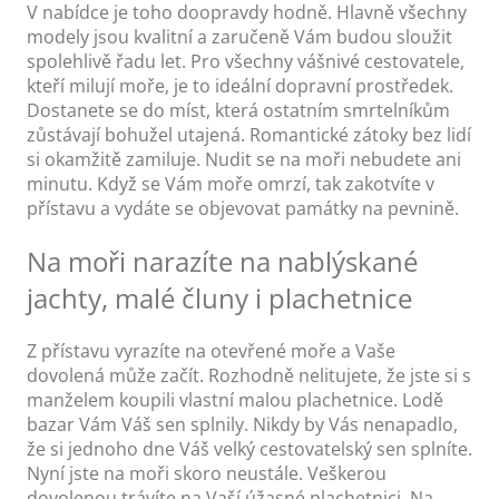
V nabídce je toho doopravdy hodně. Hlavně všechny
modely jsou kvalitní a zaručeně Vám budou sloužit
spolehlivě řadu let. Pro všechny vášnivé cestovatele,
kteří milují moře, je to ideální dopravní prostředek.
Dostanete se do míst, která ostatním smrtelníkům
zůstávají bohužel utajená. Romantické zátoky bez lidí
si okamžitě zamiluje. Nudit se na moři nebudete ani
minutu. Když se Vám moře omrzí, tak zakotvíte v
přístavu a vydáte se objevovat památky na pevnině.
Na moři narazíte na nablýskané
jachty, malé čluny i plachetnice
Z přístavu vyrazíte na otevřené moře a Vaše
dovolená může začít. Rozhodně nelitujete, že jste si s
manželem koupili vlastní malou plachetnice.
Lodě
bazar
Vám Váš sen splnily. Nikdy by Vás nenapadlo,
že si jednoho dne Váš velký cestovatelský sen splníte.
Nyní jste na moři skoro neustále. Veškerou
dovolenou trávíte na Vaší úžasné plachetnici. Na