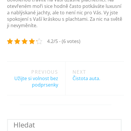
otevřeném moři sice hodně často potkáváte luxusní
a nablýskané jachty, ale to není nic pro Vás. Vy jste
spokojení s Vaší kráskou s plachtami. Za nic na světě
ji nevyměníte.
4.2/5 - (6 votes)
Post
PREVIOUS
NEXT
navigation
Užijte si volnost bez
Čistota auta.
podprsenky
Hledat