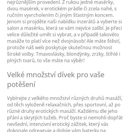
nejrůznějším provedení. Z rukou jedné masérky,
dvou masérek, v erotickém prádle či zcela nahé, s
ručním vyvrcholením či jiným šťastným koncem.
Jenom si projděte naši nabídku inzerátů a vyberte si
salon a masérku, která se vám nejvíce zalíbí. Je přeci
velice důležité umět si vybrat, a v případě takovéto
masáže to platí více než dvojnásob! Ale máte štěstí,
protože náš web poskytuje skutečnou možnost
široké volby. Tmavovlásky, blondýnky, zrzky, štíhlé i
plných tvarů, to vše máte na výběr!
Velké množství dívek pro vaše
potěšení
Vybírejte z velkého množství různých druhů masáží,
od těch vyloženě relaxačních, přes sportovní, až po
různé druhy erotických masáží. Každému dle jeho
přání a skrytých tužeb. Proč byste si nemohli dopřát
nevšední, intenzivní erotický zážitek, který vás
dokonale odreaguje a dobije vám baterky na