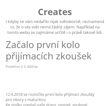
Skip
to
Creates
content
I kdyby se vám nedařilo nijak světoborně, neznamená
to, že o vás svět nemá žádný zájem. Například na
tomto webu se zajímáme určitě i o právě takové lidi.
Začalo první kolo
přijímacích zkoušek
Posted on
3. 3. 2025
by
12.4.2018 se roztočilo první kolo přijímací zkoušky
pro obory s maturitou.
Ke stolku usedají naše dcery, synové, vnukové,