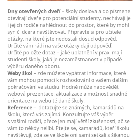
Dny otevřených dveří
– školy doslova a do písmene
otevírají dveře pro potenciální studenty, nechávají je
i jejich rodiče nahlédnout do prostor, které by mohl
syn či dcera navštěvovat. Připravte si pro učitele
otázky, na které jste nedostali dosud odpověď.
Určitě vám rádi na vaše otázky dají odpověď.
Určitě položte dotaz – jaké uplatnění v praxi mají
studenti školy, jaká je nezaměstnanost v případě
výběru daného oboru.
Weby škol
– zde můžete vypátrat informace, které
vám mohou pomoci k rozhodování o vašem dalším
pokračování ve studiu. Hodně může napovědět
webová prezentace, aktualizace a možnost snadné
orientace na webu té dané školy.
Reference
– dotazujte se známých, kamarádů na
školu, která vás zajímá. Konzultujte váš výběr
s vašimi rodiči, přece jen mají větší zkušenosti, ač se
vám to někdy nelíbí. Ptejte se, kamarádů, kteří školu
navštěvují, zda se ve škole oni sami setkali s šikanou