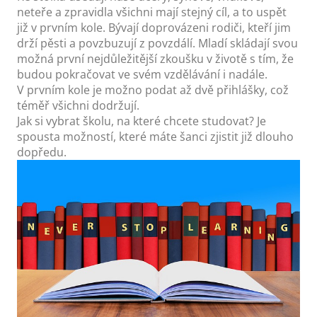
neteře a zpravidla všichni mají stejný cíl, a to uspět
již v prvním kole. Bývají doprovázeni rodiči, kteří jim
drží pěsti a povzbuzují z povzdálí. Mladí skládají svou
možná první nejdůležitější zkoušku v životě s tím, že
budou pokračovat ve svém vzdělávání i nadále.
V prvním kole je možno podat až dvě přihlášky, což
téměř všichni dodržují.
Jak si vybrat školu, na které chcete studovat? Je
spousta možností, které máte šanci zjistit již dlouho
dopředu.