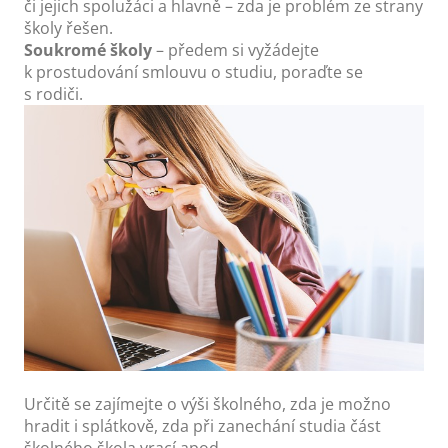
či jejich spolužáci a hlavně – zda je problém ze strany
školy řešen.
Soukromé školy
– předem si vyžádejte
k prostudování smlouvu o studiu, poraďte se
s rodiči.
Určitě se zajímejte o výši školného, zda je možno
hradit i splátkově, zda při zanechání studia část
školného škola vrací apod.