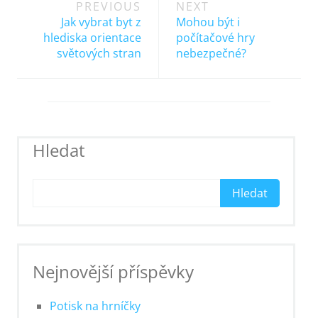
PREVIOUS
NEXT
navigation
Jak vybrat byt z
Mohou být i
hlediska orientace
počítačové hry
světových stran
nebezpečné?
Hledat
Hledat
Nejnovější příspěvky
Potisk na hrníčky