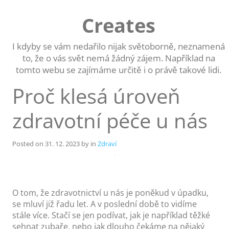
Skip
to
Creates
content
I kdyby se vám nedařilo nijak světoborně, neznamená
to, že o vás svět nemá žádný zájem. Například na
tomto webu se zajímáme určitě i o právě takové lidi.
Proč klesá úroveň
zdravotní péče u nás
Posted on
31. 12. 2023
by
in
Zdraví
O tom, že zdravotnictví u nás je poněkud v úpadku,
se mluví již řadu let. A v poslední době to vidíme
stále více. Stačí se jen podívat, jak je například těžké
sehnat zubaře, nebo jak dlouho čekáme na nějaký