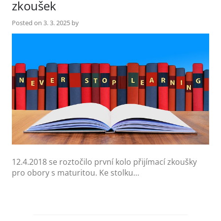
zkoušek
Posted on
3. 3. 2025
by
12.4.2018 se roztočilo první kolo přijímací zkoušky
pro obory s maturitou. Ke stolku…