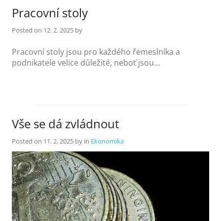
Pracovní stoly
Posted on
12. 2. 2025
by
Pracovní stoly jsou pro každého řemeslníka a
podnikatele velice důležité, neboť jsou…
Vše se dá zvládnout
Posted on
11. 2. 2025
by
in
Ekonomika