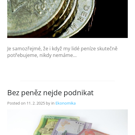
Je samozřejmé, že i když my lidé peníze skutečně
potřebujeme, nikdy nemáme…
Bez peněz nejde podnikat
Posted on
11. 2. 2025
by
in
Ekonomika