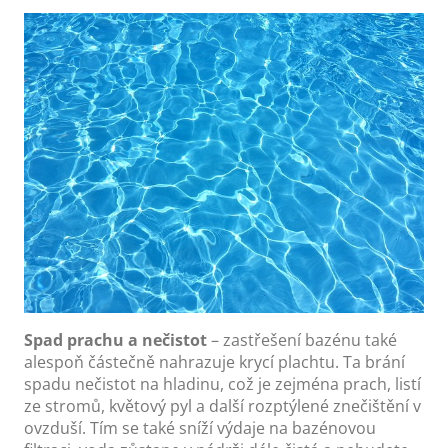
Spad prachu a nečistot
– zastřešení bazénu také
alespoň částečně nahrazuje krycí plachtu. Ta brání
spadu nečistot na hladinu, což je zejména prach, listí
ze stromů, květový pyl a další rozptýlené znečištění v
ovzduší. Tím se také sníží výdaje na bazénovou