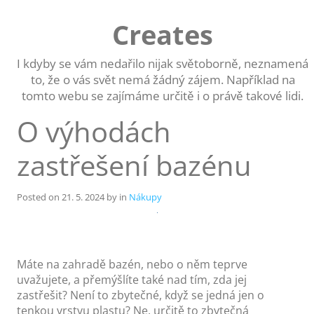
Skip
to
Creates
content
I kdyby se vám nedařilo nijak světoborně, neznamená
to, že o vás svět nemá žádný zájem. Například na
tomto webu se zajímáme určitě i o právě takové lidi.
O výhodách
zastřešení bazénu
Posted on
21. 5. 2024
by
in
Nákupy
Máte na zahradě bazén, nebo o něm teprve
uvažujete, a přemýšlíte také nad tím, zda jej
zastřešit? Není to zbytečné, když se jedná jen o
tenkou vrstvu plastu? Ne, určitě to zbytečná