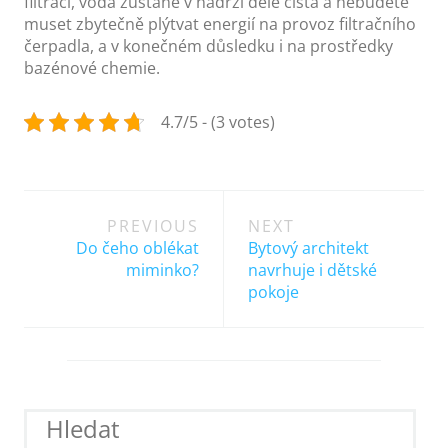
filtraci, voda zůstane v nádrži déle čistá a nebudete
muset zbytečně plýtvat energií na provoz filtračního
čerpadla, a v konečném důsledku i na prostředky
bazénové chemie.
4.7/5 - (3 votes)
Post
PREVIOUS
NEXT
navigation
Do čeho oblékat
Bytový architekt
miminko?
navrhuje i dětské
pokoje
Hledat