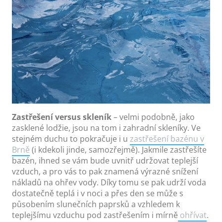
Zastřešení versus skleník
– velmi podobně, jako
zasklené lodžie, jsou na tom i zahradní skleníky. Ve
stejném duchu to pokračuje i u
zastřešení bazénu v
Brně
(i kdekoli jinde, samozřejmě). Jakmile zastřešíte
bazén, ihned se vám bude uvnitř udržovat teplejší
vzduch, a pro vás to pak znamená výrazné snížení
nákladů na ohřev vody. Díky tomu se pak udrží voda
dostatečně teplá i v noci a přes den se může s
působením slunečních paprsků a vzhledem k
teplejšímu vzduchu pod zastřešením i mírně
ohřívat
.