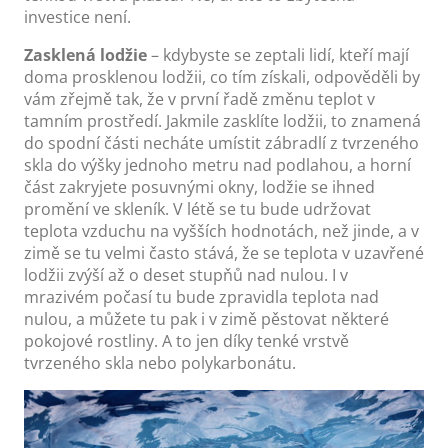
investice není.
Zasklená lodžie
– kdybyste se zeptali lidí, kteří mají
doma prosklenou lodžii, co tím získali, odpověděli by
vám zřejmě tak, že v první řadě změnu teplot v
tamním prostředí. Jakmile zasklíte lodžii, to znamená
do spodní části necháte umístit zábradlí z tvrzeného
skla do výšky jednoho metru nad podlahou, a horní
část zakryjete posuvnými okny, lodžie se ihned
promění ve skleník. V létě se tu bude udržovat
teplota vzduchu na vyšších hodnotách, než jinde, a v
zimě se tu velmi často stává, že se teplota v uzavřené
lodžii zvýší až o deset stupňů nad nulou. I v
mrazivém počasí tu bude zpravidla teplota nad
nulou, a můžete tu pak i v zimě pěstovat některé
pokojové rostliny. A to jen díky tenké vrstvě
tvrzeného skla nebo polykarbonátu.