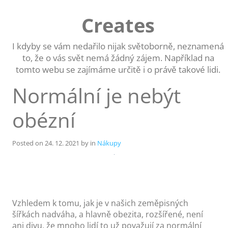
Skip
to
Creates
content
I kdyby se vám nedařilo nijak světoborně, neznamená
to, že o vás svět nemá žádný zájem. Například na
tomto webu se zajímáme určitě i o právě takové lidi.
Normální je nebýt
obézní
Posted on
24. 12. 2021
by
in
Nákupy
Vzhledem k tomu, jak je v našich zeměpisných
šířkách nadváha, a hlavně obezita, rozšířené, není
ani divu, že mnoho lidí to už považují za normální