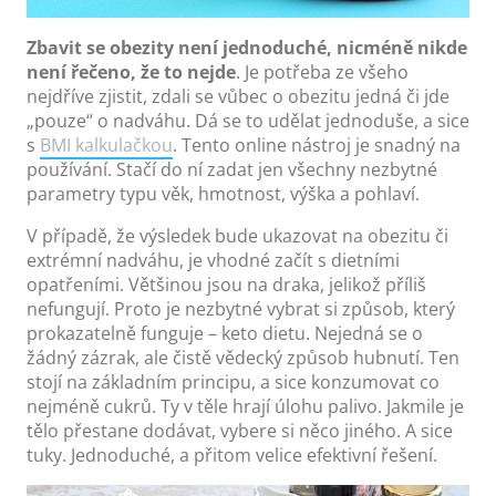
Zbavit se obezity není jednoduché, nicméně nikde
není řečeno, že to nejde
. Je potřeba ze všeho
nejdříve zjistit, zdali se vůbec o obezitu jedná či jde
„pouze“ o nadváhu. Dá se to udělat jednoduše, a sice
s
BMI kalkulačkou
. Tento online nástroj je snadný na
používání. Stačí do ní zadat jen všechny nezbytné
parametry typu věk, hmotnost, výška a pohlaví.
V případě, že výsledek bude ukazovat na obezitu či
extrémní nadváhu, je vhodné začít s dietními
opatřeními. Většinou jsou na draka, jelikož příliš
nefungují. Proto je nezbytné vybrat si způsob, který
prokazatelně funguje – keto dietu. Nejedná se o
žádný zázrak, ale čistě vědecký způsob hubnutí. Ten
stojí na základním principu, a sice konzumovat co
nejméně cukrů. Ty v těle hrají úlohu palivo. Jakmile je
tělo přestane dodávat, vybere si něco jiného. A sice
tuky. Jednoduché, a přitom velice efektivní řešení.