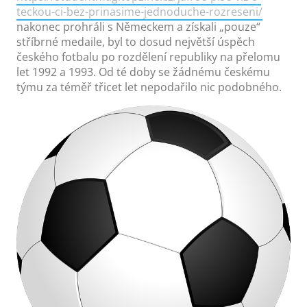
teckou-ci-bez-prinasime-jednoduche-rozreseni/
nakonec prohráli s Německem a získali „pouze“
stříbrné medaile, byl to dosud největší úspěch
českého fotbalu po rozdělení republiky na přelomu
let 1992 a 1993. Od té doby se žádnému českému
týmu za téměř třicet let nepodařilo nic podobného.