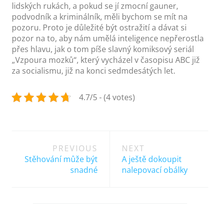
lidských rukách, a pokud se jí zmocní gauner,
podvodník a kriminálník, měli bychom se mít na
pozoru. Proto je důležité být ostražití a dávat si
pozor na to, aby nám umělá inteligence nepřerostla
přes hlavu, jak o tom píše slavný komiksový seriál
„Vzpoura mozků“, který vycházel v časopisu ABC již
za socialismu, již na konci sedmdesátých let.
4.7/5 - (4 votes)
Post
PREVIOUS
NEXT
navigation
Stěhování může být
A ještě dokoupit
snadné
nalepovací obálky